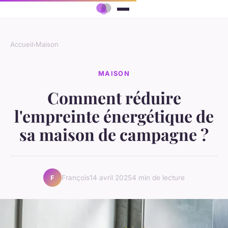
Accueil
›
Maison
MAISON
Comment réduire
l'empreinte énergétique de
sa maison de campagne ?
François
14 avril 2025
4 min de lecture
F