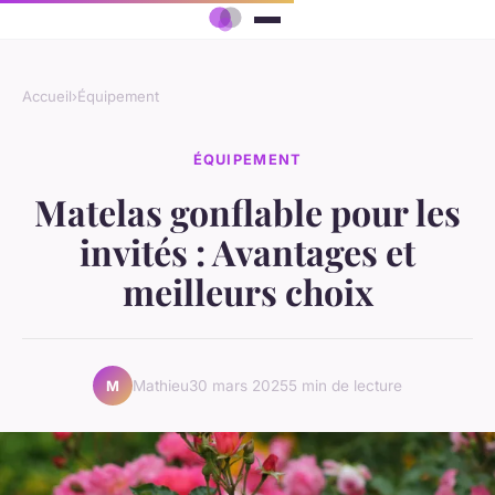
Accueil
›
Équipement
ÉQUIPEMENT
Matelas gonflable pour les
invités : Avantages et
meilleurs choix
Mathieu
30 mars 2025
5 min de lecture
M