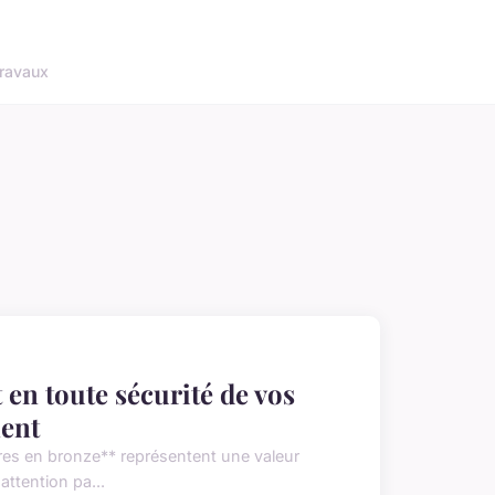
ravaux
 en toute sécurité de vos
ent
res en bronze** représentent une valeur
 attention pa...