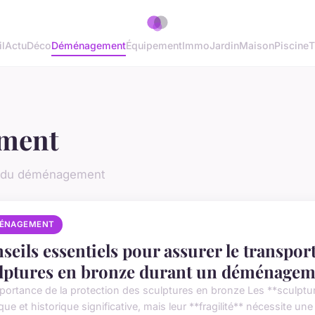
l
Actu
Déco
Déménagement
Équipement
Immo
Jardin
Maison
Piscine
T
ment
on du déménagement
ÉNAGEMENT
seils essentiels pour assurer le transport
lptures en bronze durant un déménagem
portance de la protection des sculptures en bronze Les **sculptu
ique et historique significative, mais leur **fragilité** nécessite une