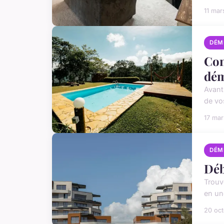
11 mar
DÉM
Con
dém
Avant
de vos
17 ma
DÉM
Déb
Trouve
en un
20 oc