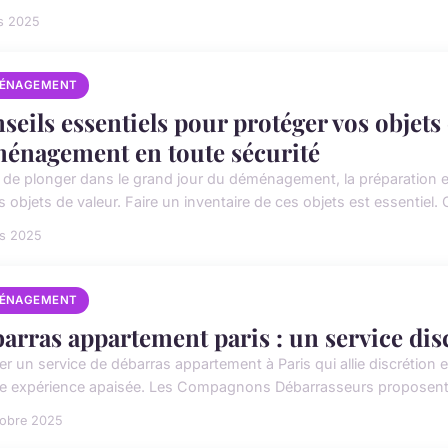
s 2025
ÉNAGEMENT
seils essentiels pour protéger vos objets
énagement en toute sécurité
 de plonger dans le grand jour du déménagement, la préparation es
 objets de valeur. Faire un inventaire de ces objets est essentiel. Ce
rs 2025
ÉNAGEMENT
arras appartement paris : un service disc
r un service de débarras appartement à Paris qui allie discrétion e
e expérience apaisée. Les Compagnons Débarrasseurs proposent
tobre 2025