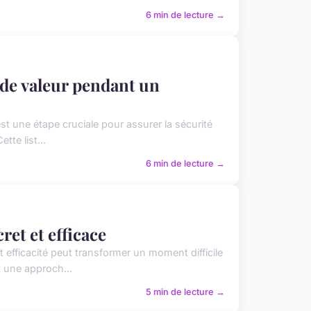
6 min de lecture →
 de valeur pendant un
t une étape cruciale pour assurer la sécurité
tte list...
6 min de lecture →
ret et efficace
t efficacité peut transformer un moment difficile
 une approch...
5 min de lecture →