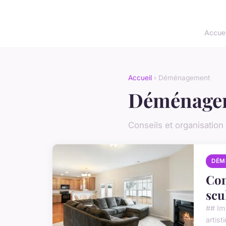
Accuei
Accueil
› Déménagement
Déménage
Conseils et organisati
DÉM
Con
scu
## Im
artist