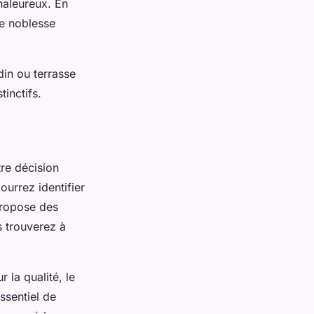
chaleureux. En
ne noblesse
din ou terrasse
tinctifs.
re décision
ourrez identifier
propose des
s trouverez à
r la qualité, le
essentiel de