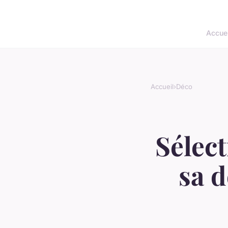
Accuei
Accueil
›
Déco
Sélect
sa d