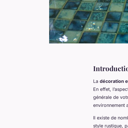
Introductio
La
décoration e
En effet, l’aspe
générale de votr
environnement ac
Il existe de
nom
style rustique, 