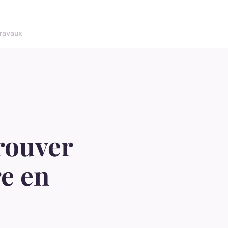
ravaux
trouver
re en