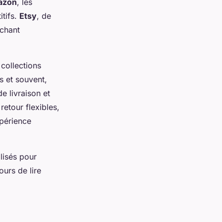
azon
, les
itifs.
Etsy
, de
rchant
collections
s et souvent,
e livraison et
retour flexibles,
xpérience
alisés pour
urs de lire