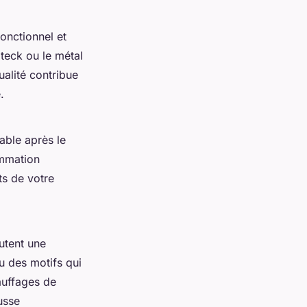
onctionnel et
teck ou le métal
alité contribue
.
able après le
ommation
ts de votre
outent une
u des motifs qui
auffages de
usse