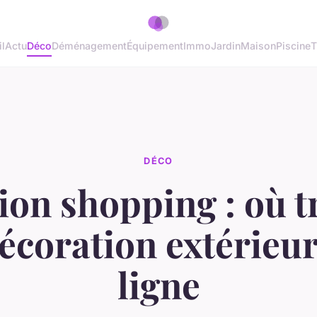
l
Actu
Déco
Déménagement
Équipement
Immo
Jardin
Maison
Piscine
T
DÉCO
ion shopping : où 
écoration extérieu
ligne