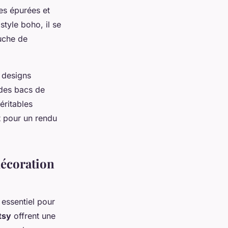
es épurées et
tyle boho, il se
ouche de
 designs
 des bacs de
éritables
t pour un rendu
décoration
 essentiel pour
tsy
offrent une